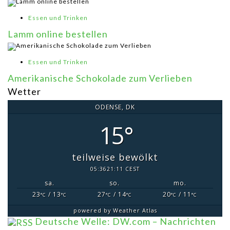
Essen und Trinken
Lamm online bestellen
Essen und Trinken
Amerikanische Schokolade zum Verlieben
Wetter
ODENSE, DK
15°
teilweise bewölkt
05:36
21:11 CEST
sa.
so.
mo.
23
/ 13
27
/ 14
20
/ 11
°C
°C
°C
°C
°C
°C
powered by
Weather Atlas
Deutsche Welle: DW.com – Nachrichten