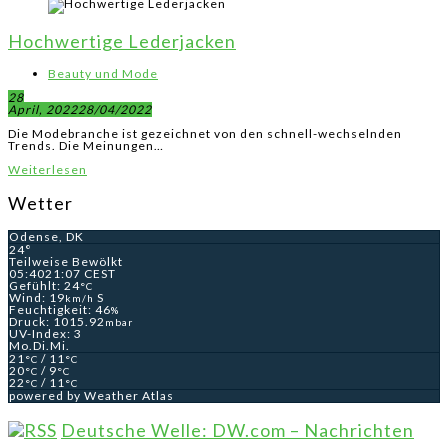
Hochwertige Lederjacken
Beauty und Mode
28
April, 2022
28/04/2022
Die Modebranche ist gezeichnet von den schnell-wechselnden
Trends. Die Meinungen…
Weiterlesen
Wetter
Odense, DK
24°
Teilweise Bewölkt
05:40
21:07 CEST
Gefühlt: 24
°C
Wind: 19
S
km/h
Feuchtigkeit: 46
%
Druck: 1015.92
mbar
UV-Index: 3
Mo.
Di.
Mi.
21
/ 11
°C
°C
20
/ 9
°C
°C
22
/ 11
°C
°C
powered by
Weather Atlas
Deutsche Welle: DW.com – Nachrichten