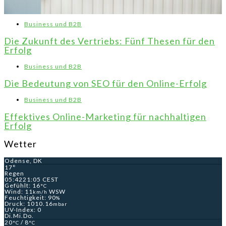
Business und B2B
Die Zukunft des Vertriebs: Fünf Thesen für den
Erfolg
Business und B2B
Die Bedeutung von SEO für den Online-Erfolg
Business und B2B
Effektives Online-Marketing für nachhaltigen
Erfolg
Wetter
Odense, DK
17°
Regen
05:42
21:05 CEST
Gefühlt: 16
°C
Wind: 11
WSW
km/h
Feuchtigkeit: 90
%
Druck: 1010.16
mbar
UV-Index: 0
Di.
Mi.
Do.
20
/ 8
°C
°C