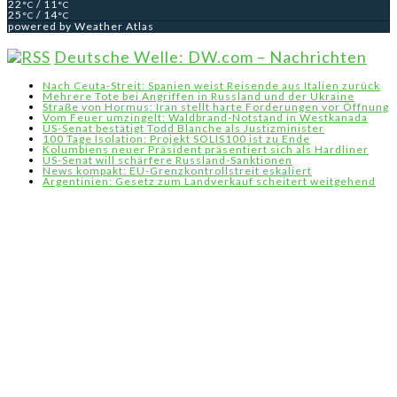
22
/ 11
°C
°C
25
/ 14
°C
°C
powered by
Weather Atlas
Deutsche Welle: DW.com – Nachrichten
Nach Ceuta-Streit: Spanien weist Reisende aus Italien zurück
Mehrere Tote bei Angriffen in Russland und der Ukraine
Straße von Hormus: Iran stellt harte Forderungen vor Öffnung
Vom Feuer umzingelt: Waldbrand-Notstand in Westkanada
US-Senat bestätigt Todd Blanche als Justizminister
100 Tage Isolation: Projekt SOLIS100 ist zu Ende
Kolumbiens neuer Präsident präsentiert sich als Hardliner
US-Senat will schärfere Russland-Sanktionen
News kompakt: EU-Grenzkontrollstreit eskaliert
Argentinien: Gesetz zum Landverkauf scheitert weitgehend