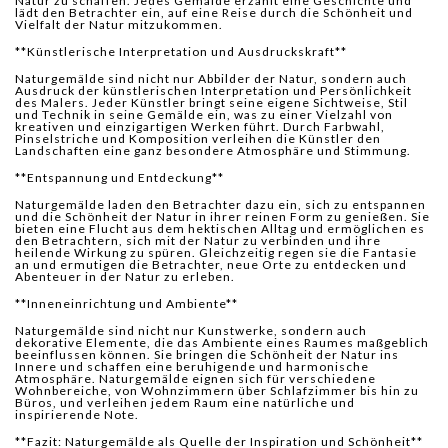
Natur zu schaffen. Jedes Gemälde erzählt eine Geschichte und
lädt den Betrachter ein, auf eine Reise durch die Schönheit und
Vielfalt der Natur mitzukommen.
**Künstlerische Interpretation und Ausdruckskraft**
Naturgemälde sind nicht nur Abbilder der Natur, sondern auch
Ausdruck der künstlerischen Interpretation und Persönlichkeit
des Malers. Jeder Künstler bringt seine eigene Sichtweise, Stil
und Technik in seine Gemälde ein, was zu einer Vielzahl von
kreativen und einzigartigen Werken führt. Durch Farbwahl,
Pinselstriche und Komposition verleihen die Künstler den
Landschaften eine ganz besondere Atmosphäre und Stimmung.
**Entspannung und Entdeckung**
Naturgemälde laden den Betrachter dazu ein, sich zu entspannen
und die Schönheit der Natur in ihrer reinen Form zu genießen. Sie
bieten eine Flucht aus dem hektischen Alltag und ermöglichen es
den Betrachtern, sich mit der Natur zu verbinden und ihre
heilende Wirkung zu spüren. Gleichzeitig regen sie die Fantasie
an und ermutigen die Betrachter, neue Orte zu entdecken und
Abenteuer in der Natur zu erleben.
**Inneneinrichtung und Ambiente**
Naturgemälde sind nicht nur Kunstwerke, sondern auch
dekorative Elemente, die das Ambiente eines Raumes maßgeblich
beeinflussen können. Sie bringen die Schönheit der Natur ins
Innere und schaffen eine beruhigende und harmonische
Atmosphäre. Naturgemälde eignen sich für verschiedene
Wohnbereiche, von Wohnzimmern über Schlafzimmer bis hin zu
Büros, und verleihen jedem Raum eine natürliche und
inspirierende Note.
**Fazit: Naturgemälde als Quelle der Inspiration und Schönheit**