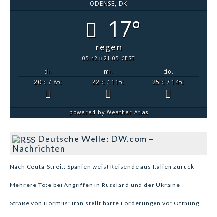
ODENSE, DK
17°
regen
05:42
21:05 CEST
di.
mi.
do.
20
/ 8
22
/ 11
25
/ 14
°C
°C
°C
°C
°C
°C
powered by
Weather Atlas
Deutsche Welle: DW.com –
Nachrichten
Nach Ceuta-Streit: Spanien weist Reisende aus Italien zurück
Mehrere Tote bei Angriffen in Russland und der Ukraine
Straße von Hormus: Iran stellt harte Forderungen vor Öffnung