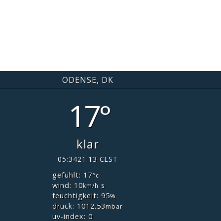
ODENSE, DK
17°
klar
05:34
21:13 CEST
gefühlt: 17
°c
wind: 10
s
km/h
feuchtigkeit: 95
%
druck: 1012.53
mbar
uv-index: 0