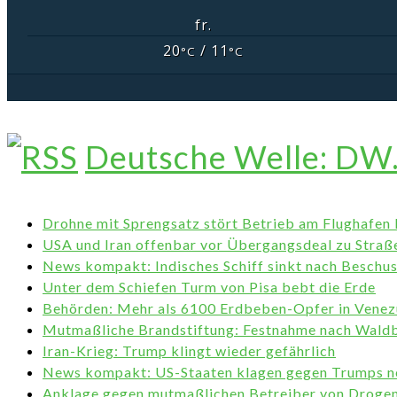
fr.
20
/ 11
°C
°C
Deutsche Welle: DW
Drohne mit Sprengsatz stört Betrieb am Flughafen 
USA und Iran offenbar vor Übergangsdeal zu Stra
News kompakt: Indisches Schiff sinkt nach Beschu
Unter dem Schiefen Turm von Pisa bebt die Erde
Behörden: Mehr als 6100 Erdbeben-Opfer in Venez
Mutmaßliche Brandstiftung: Festnahme nach Wald
Iran-Krieg: Trump klingt wieder gefährlich
News kompakt: US-Staaten klagen gegen Trumps n
Anklage gegen mutmaßlichen Betreiber von Droge