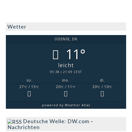
Wetter
ODENSE, DK
11°
leicht
05:38
21:09 CEST
so.
mo.
di.
27
/ 15
20
/ 11
20
/ 10
°C
°C
°C
°C
°C
°C
powered by
Weather Atlas
Deutsche Welle: DW.com –
Nachrichten