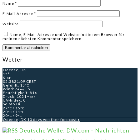
Name
*
E-Mail-Adresse
*
Website
Name, E-Mail-Adresse und Website in diesem Browser für
meinen nächsten Kommentar speichern.
Wetter
Odense, DK
15°
Klar
05:38
21:09 CEST
Gefühlt: 15
°C
Wind: 6
S
km/h
Feuchtigkeit: 81
%
Druck: 1021
mbar
UV-Index: 0
So.
Mo.
Di.
27
/ 15
°C
°C
20
/ 11
°C
°C
20
/ 9
°C
°C
Odense, DK
10 days weather forecast ▸
Deutsche Welle: DW.com – Nachrichten