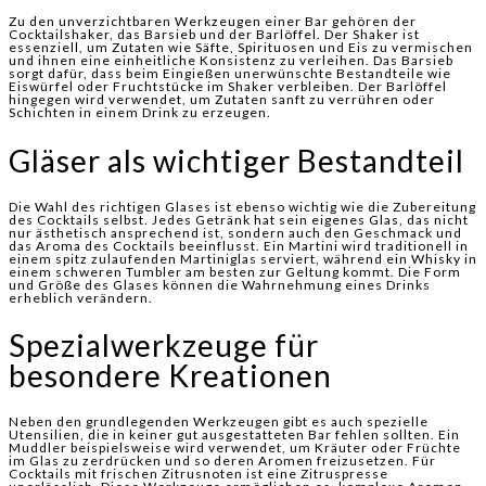
Zu den unverzichtbaren Werkzeugen einer Bar gehören der
Cocktailshaker, das Barsieb und der Barlöffel. Der Shaker ist
essenziell, um Zutaten wie Säfte, Spirituosen und Eis zu vermischen
und ihnen eine einheitliche Konsistenz zu verleihen. Das Barsieb
sorgt dafür, dass beim Eingießen unerwünschte Bestandteile wie
Eiswürfel oder Fruchtstücke im Shaker verbleiben. Der Barlöffel
hingegen wird verwendet, um Zutaten sanft zu verrühren oder
Schichten in einem Drink zu erzeugen.
Gläser als wichtiger Bestandteil
Die Wahl des richtigen Glases ist ebenso wichtig wie die Zubereitung
des Cocktails selbst. Jedes Getränk hat sein eigenes Glas, das nicht
nur ästhetisch ansprechend ist, sondern auch den Geschmack und
das Aroma des Cocktails beeinflusst. Ein Martini wird traditionell in
einem spitz zulaufenden Martiniglas serviert, während ein Whisky in
einem schweren Tumbler am besten zur Geltung kommt. Die Form
und Größe des Glases können die Wahrnehmung eines Drinks
erheblich verändern.
Spezialwerkzeuge für
besondere Kreationen
Neben den grundlegenden Werkzeugen gibt es auch spezielle
Utensilien, die in keiner gut ausgestatteten Bar fehlen sollten. Ein
Muddler beispielsweise wird verwendet, um Kräuter oder Früchte
im Glas zu zerdrücken und so deren Aromen freizusetzen. Für
Cocktails mit frischen Zitrusnoten ist eine Zitruspresse