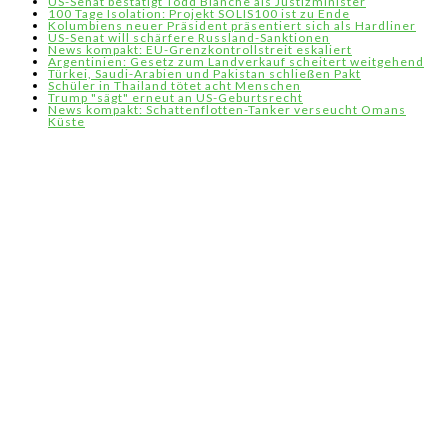
US-Senat bestätigt Todd Blanche als Justizminister
100 Tage Isolation: Projekt SOLIS100 ist zu Ende
Kolumbiens neuer Präsident präsentiert sich als Hardliner
US-Senat will schärfere Russland-Sanktionen
News kompakt: EU-Grenzkontrollstreit eskaliert
Argentinien: Gesetz zum Landverkauf scheitert weitgehend
Türkei, Saudi-Arabien und Pakistan schließen Pakt
Schüler in Thailand tötet acht Menschen
Trump "sägt" erneut an US-Geburtsrecht
News kompakt: Schattenflotten-Tanker verseucht Omans
Küste