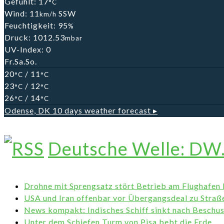
Gefühlt: 17
°C
Wind: 11
SSW
km/h
Feuchtigkeit: 95
%
Druck: 1012.53
mbar
UV-Index: 0
Fr.
Sa.
So.
20
/ 11
°C
°C
23
/ 12
°C
°C
26
/ 14
°C
°C
Odense, DK
10 days weather forecast ▸
Deutsche Welle: DW
Drohne mit Sprengsatz stört Betrieb am Flughafen 
USA und Iran offenbar vor Übergangsdeal zu Stra
News kompakt: Indisches Schiff sinkt nach Beschu
Unter dem Schiefen Turm von Pisa bebt die Erde