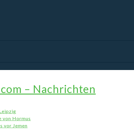
.com – Nachrichten
Leipzig
ße von Hormus
ss vor Jemen