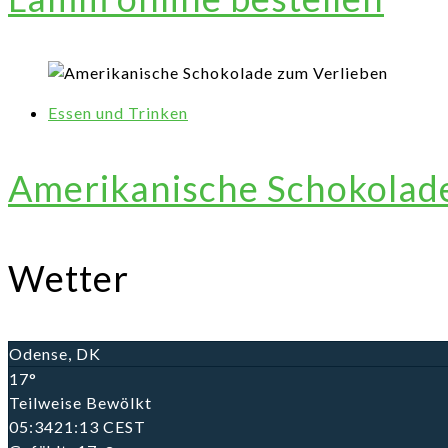
Essen und Trinken
Amerikanische Schokolad
Wetter
Odense, DK
17°
Teilweise Bewölkt
05:34
21:13 CEST